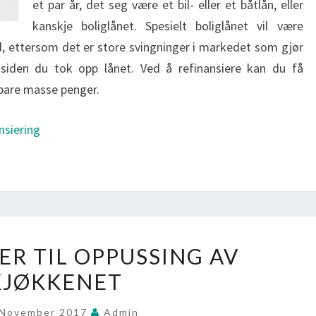
et par år, det seg være et bil- eller et båtlån, eller
kanskje boliglånet. Spesielt boliglånet vil være
nd, ettersom det er store svingninger i markedet som gjør
 siden du tok opp lånet. Ved å refinansiere kan du få
spare masse penger.
nsiering
LÅNE
ER TIL OPPUSSING AV
PENGER
KJØKKENET
TIL
OPPUSSING
 November 2017
Admin