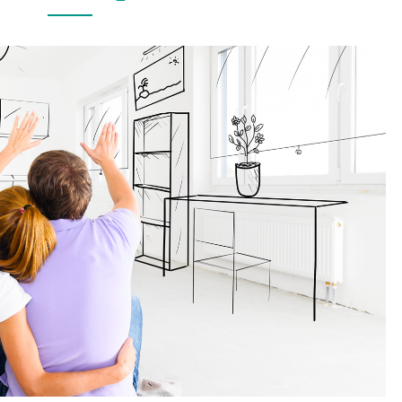
AV
KJØKKENET