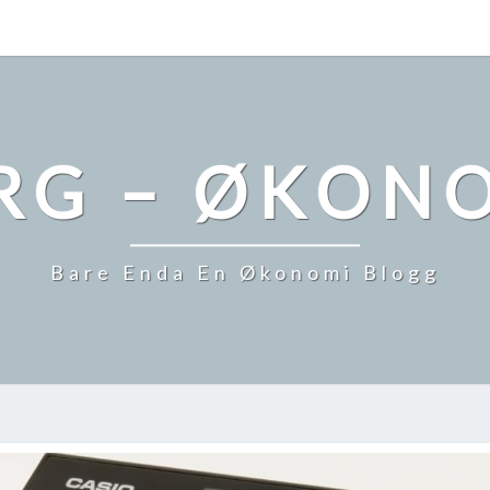
RG – ØKONO
Bare Enda En Økonomi Blogg