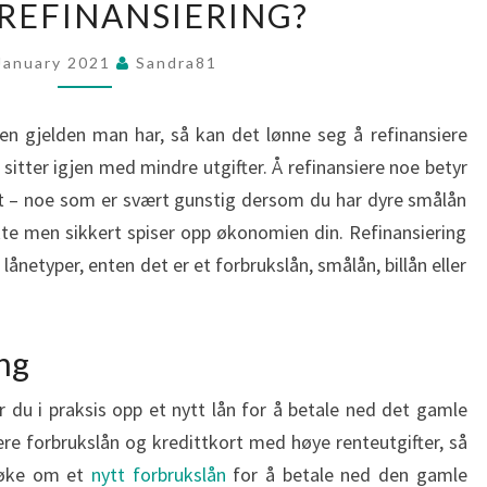
 REFINANSIERING?
ER
REFINANSIERING?
 January 2021
Sandra81
en gjelden man har, så kan det lønne seg å refinansiere
an sitter igjen med mindre utgifter. Å refinansiere noe betyr
ytt – noe som er svært gunstig dersom du har dyre smålån
akte men sikkert spiser opp økonomien din. Refinansiering
lånetyper, enten det er et forbrukslån, smålån, billån eller
ing
ar du i praksis opp et nytt lån for å betale ned det gamle
flere forbrukslån og kredittkort med høye renteutgifter, så
 søke om et
nytt forbrukslån
for å betale ned den gamle