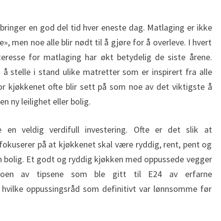
bringer en god del tid hver eneste dag. Matlaging er ikke
», men noe alle blir nødt til å gjøre for å overleve. I hvert
teresse for matlaging har økt betydelig de siste årene.
å stelle i stand ulike matretter som er inspirert fra alle
or kjøkkenet ofte blir sett på som noe av det viktigste å
n ny leilighet eller bolig.
en veldig verdifull investering. Ofte er det slik at
okuserer på at kjøkkenet skal være ryddig, rent, pent og
en bolig. Et godt og ryddig kjøkken med oppussede vegger
 noen av tipsene som ble gitt til E24 av erfarne
vilke oppussingsråd som definitivt var lønnsomme før