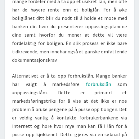
mange fordeler med å ta opp et usikret lån, men ofte
har de høyere rente enn et boliglån. For å øke
boliglånet ditt blir du nødt til å holde et møte med
banken din hvor du presenterer oppussingsplanene
dine samt hvorfor du mener at dette vil være
fordelaktig for boligen. En slik prosess er ikke bare
tidkrevende, men innehar også et ganske omfattende
dokumentasjonskrav.
Alternativet er å ta opp forbrukslån. Mange banker
har valgt å markedsføre
forbrukslån
som
«oppussingslån». Dette er primært et
markedsføringstriks for å vise at det ikke er noe
problem å bruke pengene på å pusse opp boligen. Det
er veldig vanlig å kontakte forbrukerbankene via
internett og høre hvor mye man kan få i lån for å
pusse opp kjøkkenet. Dette gjøres via en søknad på