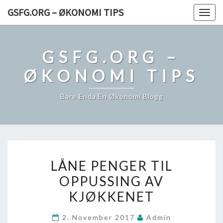
Skip
GSFG.ORG – ØKONOMI TIPS
Togg
to
navig
content
GSFG.ORG –
ØKONOMI TIPS
Bare Enda En Økonomi Blogg
LÅNE
LÅNE PENGER TIL
PENGER
OPPUSSING AV
TIL
KJØKKENET
OPPUSSING
AV
2. November 2017
Admin
KJØKKENET