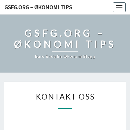
Skip
GSFG.ORG – ØKONOMI TIPS
Togg
to
navig
content
GSFG.ORG –
ØKONOMI TIPS
Bare Enda En Økonomi Blogg
KONTAKT
KONTAKT OSS
OSS