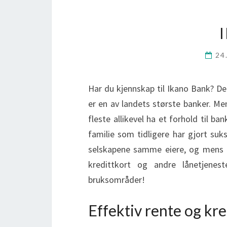
24
Har du kjennskap til Ikano Bank? Det
er en av landets største banker. Men 
fleste allikevel ha et forhold til b
familie som tidligere har gjort suk
selskapene samme eiere, og mens I
kredittkort og andre lånetjene
bruksområder!
Effektiv rente og kr