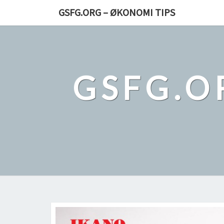
Skip
GSFG.ORG – ØKONOMI TIPS
to
content
GSFG.O