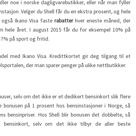
ler noe i norske dagligvarebutikker, eller når man fyller
stasjon. Velger du Shell får du en ekstra prosent, og hele
r også Ikano Visa faste
rabatter
hver eneste måned, der
om hele året. I august 2015 får du for eksempel 10% på
7% på sport og fritid.
el med Ikano Visa. Kredittkortet gir deg tilgang til et
sportalen, der man sparer penger på ulike nettbutikker.
ser, selv om det ikke er et dedikert bensinkort slik flere
e bonusen på 1 prosent hos bensinstasjoner i Norge, så
 bensinpriser. Hos Shell blir bonusen det dobbelte, så
 bensinkort, selv om det ikke tilbyr de aller beste