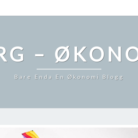
RG – ØKONO
Bare Enda En Økonomi Blogg