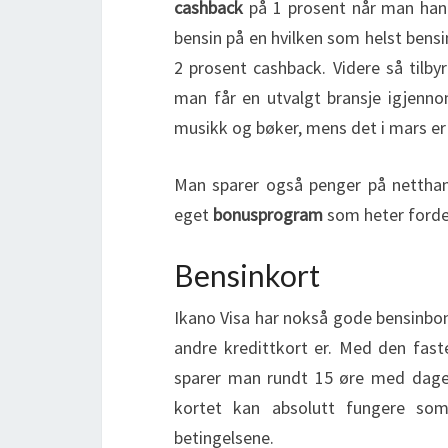
cashback
på 1 prosent når man hand
bensin på en hvilken som helst bensin
2 prosent cashback. Videre så tilby
man får en utvalgt bransje igjenn
musikk og bøker, mens det i mars er 
Man sparer også penger på netthand
eget
bonusprogram
som heter fordel
Bensinkort
Ikano Visa har nokså gode bensinbonu
andre kredittkort er. Med den fast
sparer man rundt 15 øre med dagens
kortet kan absolutt fungere som
betingelsene.